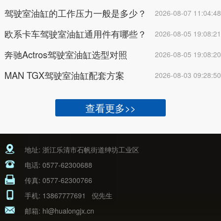
固
驾驶室油缸的工作压力一般是多少？
2026-08-07 11:04:48
欧系卡车驾驶室油缸通用件有哪些？
2026-08-05 19:08:21
奔驰Actros驾驶室油缸选型对照
2026-08-05 19:08:20
MAN TGX驾驶室油缸配套方案
2026-08-03 09:28:50
查看更多>>
地址: 浙江乐清市石帆街道绅坊工业区
电话:
0577-62300688
传真: 0577-62300766
手机:
13867777691
倪先生
邮箱:
hl@hualongjx.cn