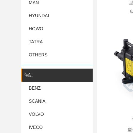
MAN
型
应
HYUNDAI
HOWO
TATRA
OTHERS
油缸
BENZ
SCANIA
VOLVO
IVECO
型