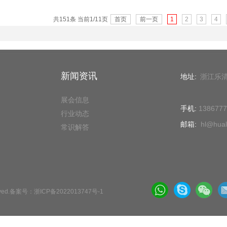
共151条 当前1/11页
首页
前一页
1
2
3
4
新闻资讯
地址:
浙江乐
展会信息
手机:
138677
行业动态
邮箱:
hl@hual
常识解答
ed.
备案号：
浙ICP备2022013747号-1