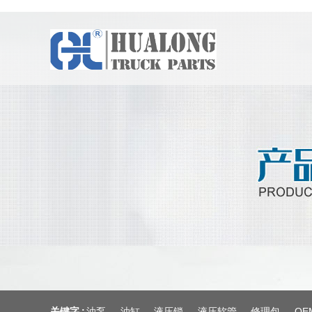
关键字 :
油泵
油缸
液压锁
液压软管
修理包
OE