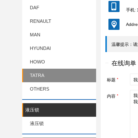
DAF
手机: 
RENAULT
Add
MAN
HYUNDAI
HOWO
TATRA
OTHERS
液压锁
液压锁