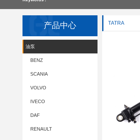
TATRA
产品中心
油泵
BENZ
SCANIA
VOLVO
IVECO
DAF
RENAULT