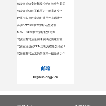
驾驶室油缸安装螺栓松动的检查与紧固
驾驶室油缸的工作压力一般是多少？
欧系卡车驾驶室油缸通用件有哪些？
奔驰Actros驾驶室油缸选型对照
MAN TGX驾驶室油缸配套方案
驾驶室翻转油泵漏油故障的快速排查
驾驶室油缸的OEM定制流程是怎样的？
驾驶室翻转油泵的质保期一般是多少？
邮箱
hl@hualongjx.cn