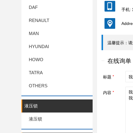
DAF
手机: 
RENAULT
Add
MAN
HYUNDAI
HOWO
TATRA
OTHERS
液压锁
液压锁