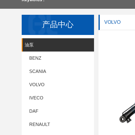
VOLVO
产品中心
油泵
BENZ
SCANIA
VOLVO
IVECO
DAF
RENAULT